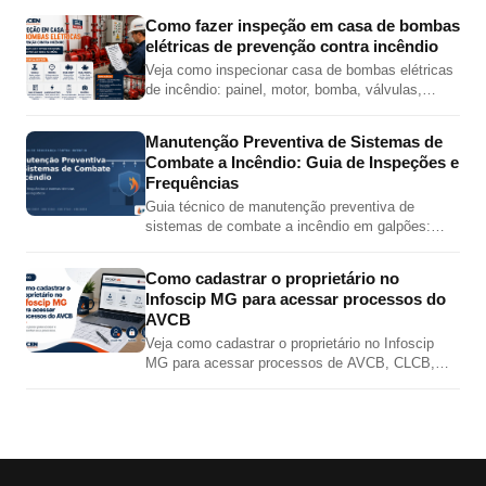
adaptador e tampão.
Como fazer inspeção em casa de bombas
elétricas de prevenção contra incêndio
Veja como inspecionar casa de bombas elétricas
de incêndio: painel, motor, bomba, válvulas,
pressões, jockey, alimentação elétrica e teste
automático.
Manutenção Preventiva de Sistemas de
Combate a Incêndio: Guia de Inspeções e
Frequências
Guia técnico de manutenção preventiva de
sistemas de combate a incêndio em galpões:
inspeções de hidrantes, sprinklers, bombas,
extintores e alarme por norma.
Como cadastrar o proprietário no
Infoscip MG para acessar processos do
AVCB
Veja como cadastrar o proprietário no Infoscip
MG para acessar processos de AVCB, CLCB,
vistoria, renovação e regularização junto ao Corpo
de Bombeiros MG.