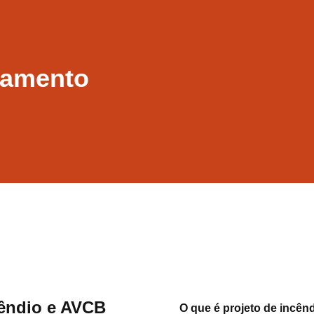
rçamento
cêndio e AVCB
O que é projeto de incên