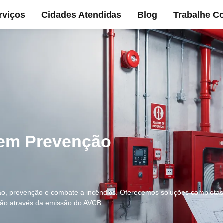
rviços
Cidades Atendidas
Blog
Trabalhe C
 em Prevenção
o, prevenção e combate a incêndios. Oferecemos soluções completas 
ação através da emissão do AVCB.