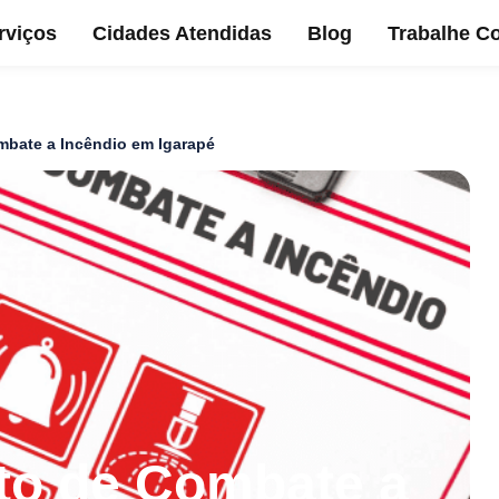
rviços
Cidades Atendidas
Blog
Trabalhe C
mbate a Incêndio em Igarapé
to de Combate a