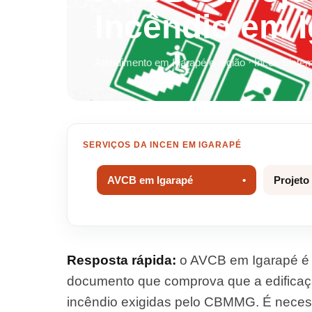
Incêndio em 
Atendimento em Igarapé e região · Incen Siste
SERVIÇOS DA INCEN EM IGARAPÉ
AVCB em Igarapé
Projeto
Resposta rápida:
o AVCB em Igarapé é 
documento que comprova que a edificaç
incêndio exigidas pelo CBMMG. É necessá