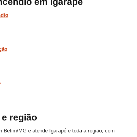
ncêndio em Igarapé
ndio
ção
o
e região
m Betim/MG e atende Igarapé e toda a região, com