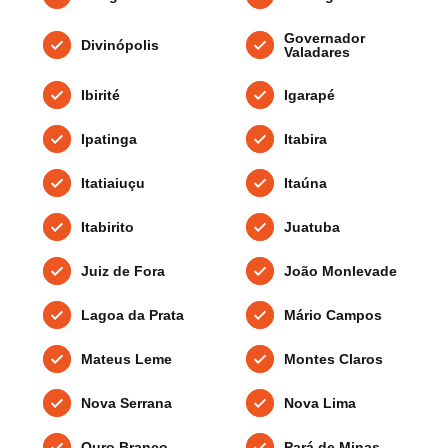
Governador
Divinópolis
Valadares
Ibirité
Igarapé
Ipatinga
Itabira
Itatiaiuçu
Itaúna
Itabirito
Juatuba
Juiz de Fora
João Monlevade
Lagoa da Prata
Mário Campos
Mateus Leme
Montes Claros
Nova Serrana
Nova Lima
Ouro Branco
Pará de Minas