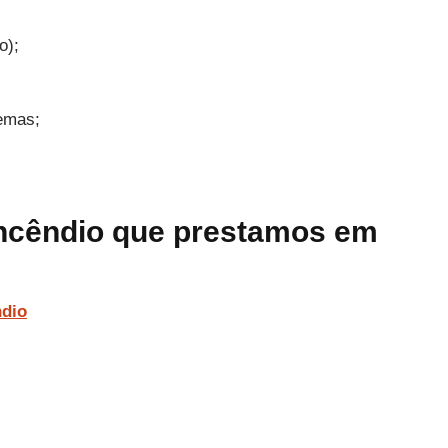
o);
temas;
incêndio que prestamos em
ndio