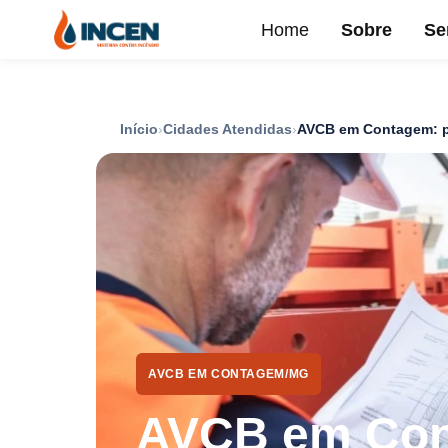
Home
Sobre
Se
Início
Cidades Atendidas
AVCB em Contagem: pr
AVCB EM CONTAGEM/MG
AVCB em Cont