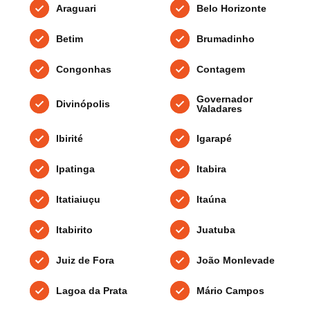
Araguari
Belo Horizonte
Betim
Brumadinho
Congonhas
Contagem
Governador
Divinópolis
Valadares
Ibirité
Igarapé
Ipatinga
Itabira
Itatiaiuçu
Itaúna
Itabirito
Juatuba
Juiz de Fora
João Monlevade
Lagoa da Prata
Mário Campos