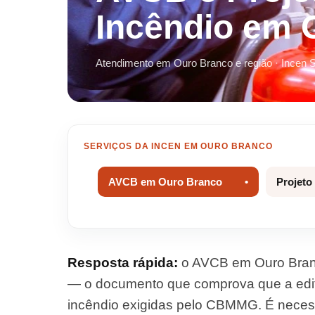
Incêndio em 
Atendimento em Ouro Branco e região · Incen 
SERVIÇOS DA INCEN EM OURO BRANCO
AVCB em Ouro Branco
Projeto
Resposta rápida:
o AVCB em Ouro Branc
— o documento que comprova que a edif
incêndio exigidas pelo CBMMG. É necessá