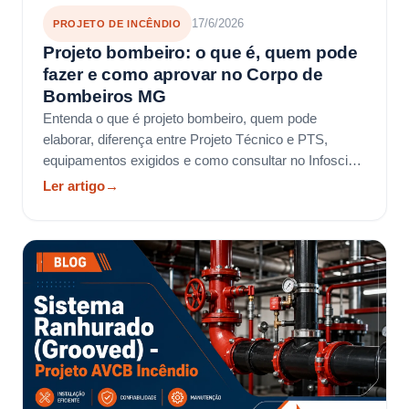
17/6/2026
PROJETO DE INCÊNDIO
Projeto bombeiro: o que é, quem pode
fazer e como aprovar no Corpo de
Bombeiros MG
Entenda o que é projeto bombeiro, quem pode
elaborar, diferença entre Projeto Técnico e PTS,
equipamentos exigidos e como consultar no Infoscip
MG.
Ler artigo
→