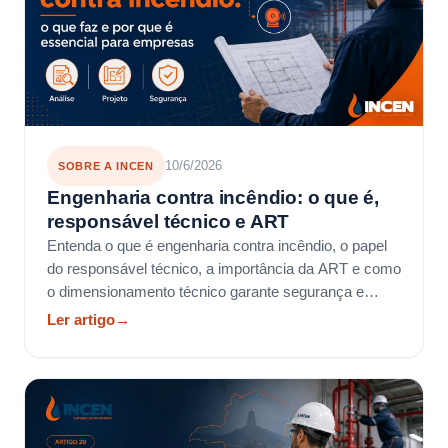
10/6/2026
SOBRE A INCEN
Engenharia contra incêndio: o que é,
responsável técnico e ART
Entenda o que é engenharia contra incêndio, o papel
do responsável técnico, a importância da ART e como
o dimensionamento técnico garante segurança e
AVCB.
Ler artigo
→