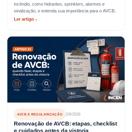
incêndio, como hidrantes, sprinklers, alarmes e
sinalização, e entenda sua importância para o AVCB.
Ler artigo
→
2/6/2026
AVCB E REGULARIZAÇÃO
Renovação de AVCB: etapas, checklist
e cuidados antes da vistoria