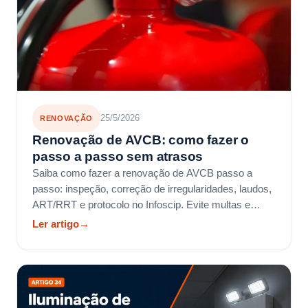
25/5/2026
RENOVAÇÃO
Renovação de AVCB: como fazer o
passo a passo sem atrasos
Saiba como fazer a renovação de AVCB passo a
passo: inspeção, correção de irregularidades, laudos,
ART/RRT e protocolo no Infoscip. Evite multas e
atrasos.
Ler artigo
→