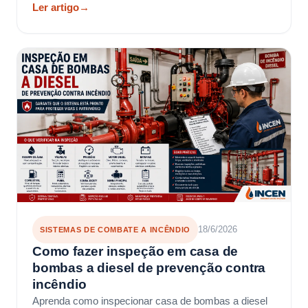
Bombeiros MG.
Ler artigo
→
18/6/2026
SISTEMAS DE COMBATE A INCÊNDIO
Como fazer inspeção em casa de
bombas a diesel de prevenção contra
incêndio
Aprenda como inspecionar casa de bombas a diesel