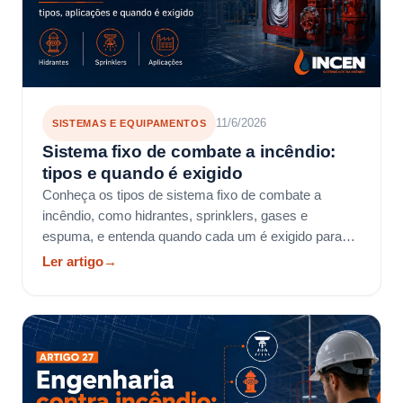
11/6/2026
SISTEMAS E EQUIPAMENTOS
Sistema fixo de combate a incêndio:
tipos e quando é exigido
Conheça os tipos de sistema fixo de combate a
incêndio, como hidrantes, sprinklers, gases e
espuma, e entenda quando cada um é exigido para
AVCB.
Ler artigo
→