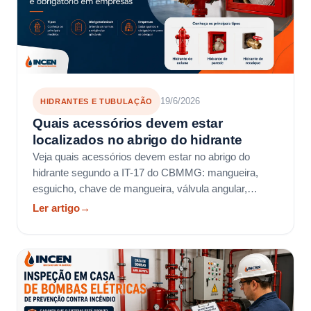
19/6/2026
HIDRANTES E TUBULAÇÃO
Quais acessórios devem estar
localizados no abrigo do hidrante
Veja quais acessórios devem estar no abrigo do
hidrante segundo a IT-17 do CBMMG: mangueira,
esguicho, chave de mangueira, válvula angular,
adaptador e tampão.
Ler artigo
→