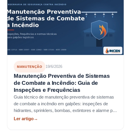
19/6/2026
MANUTENÇÃO
Manutenção Preventiva de Sistemas
de Combate a Incêndio: Guia de
Inspeções e Frequências
Guia técnico de manutenção preventiva de sistemas
de combate a incêndio em galpões: inspeções de
hidrantes, sprinklers, bombas, extintores e alarme por
norma.
Ler artigo
→