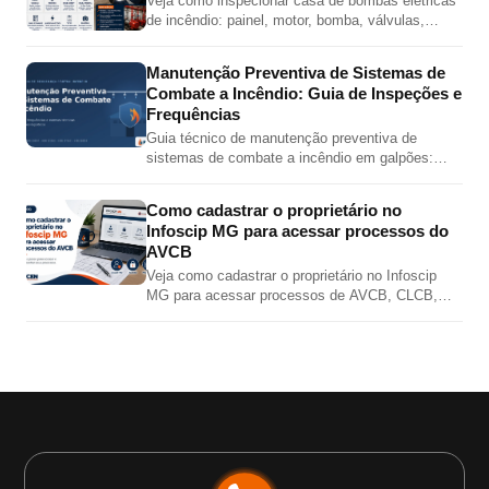
Veja como inspecionar casa de bombas elétricas
de incêndio: painel, motor, bomba, válvulas,
pressões, jockey, alimentação elétrica e teste
automático.
Manutenção Preventiva de Sistemas de
Combate a Incêndio: Guia de Inspeções e
Frequências
Guia técnico de manutenção preventiva de
sistemas de combate a incêndio em galpões:
inspeções de hidrantes, sprinklers, bombas,
extintores e alarme por norma.
Como cadastrar o proprietário no
Infoscip MG para acessar processos do
AVCB
Veja como cadastrar o proprietário no Infoscip
MG para acessar processos de AVCB, CLCB,
vistoria, renovação e regularização junto ao Corpo
de Bombeiros MG.