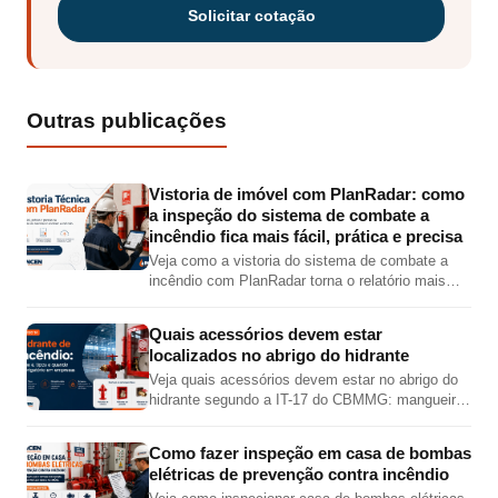
Solicitar cotação
Outras publicações
Vistoria de imóvel com PlanRadar: como
a inspeção do sistema de combate a
incêndio fica mais fácil, prática e precisa
Veja como a vistoria do sistema de combate a
incêndio com PlanRadar torna o relatório mais
completo, preciso e visual, com fotos,
localização em planta, checklist e PDF técnico.
Quais acessórios devem estar
localizados no abrigo do hidrante
Veja quais acessórios devem estar no abrigo do
hidrante segundo a IT-17 do CBMMG: mangueira,
esguicho, chave de mangueira, válvula angular,
adaptador e tampão.
Como fazer inspeção em casa de bombas
elétricas de prevenção contra incêndio