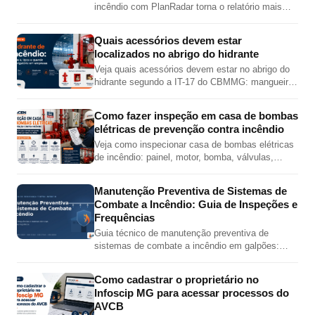
incêndio com PlanRadar torna o relatório mais
completo, preciso e visual, com fotos,
localização em planta, checklist e PDF técnico.
Quais acessórios devem estar
localizados no abrigo do hidrante
Veja quais acessórios devem estar no abrigo do
hidrante segundo a IT-17 do CBMMG: mangueira,
esguicho, chave de mangueira, válvula angular,
adaptador e tampão.
Como fazer inspeção em casa de bombas
elétricas de prevenção contra incêndio
Veja como inspecionar casa de bombas elétricas
de incêndio: painel, motor, bomba, válvulas,
pressões, jockey, alimentação elétrica e teste
automático.
Manutenção Preventiva de Sistemas de
Combate a Incêndio: Guia de Inspeções e
Frequências
Guia técnico de manutenção preventiva de
sistemas de combate a incêndio em galpões:
inspeções de hidrantes, sprinklers, bombas,
extintores e alarme por norma.
Como cadastrar o proprietário no
Infoscip MG para acessar processos do
AVCB