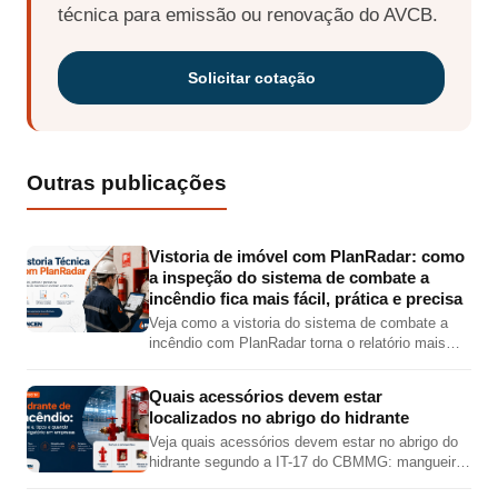
técnica para emissão ou renovação do AVCB.
Solicitar cotação
Outras publicações
Vistoria de imóvel com PlanRadar: como
a inspeção do sistema de combate a
incêndio fica mais fácil, prática e precisa
Veja como a vistoria do sistema de combate a
incêndio com PlanRadar torna o relatório mais
completo, preciso e visual, com fotos,
localização em planta, checklist e PDF técnico.
Quais acessórios devem estar
localizados no abrigo do hidrante
Veja quais acessórios devem estar no abrigo do
hidrante segundo a IT-17 do CBMMG: mangueira,
esguicho, chave de mangueira, válvula angular,