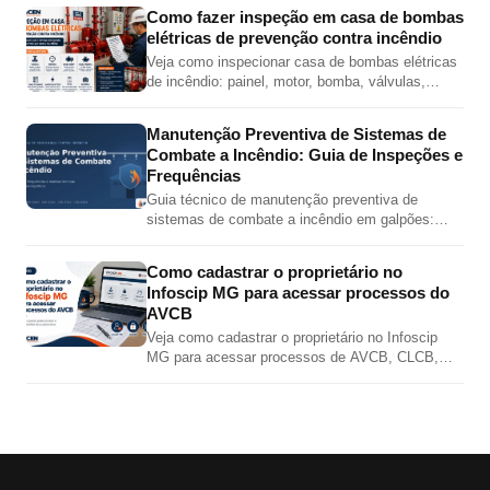
adaptador e tampão.
Como fazer inspeção em casa de bombas
elétricas de prevenção contra incêndio
Veja como inspecionar casa de bombas elétricas
de incêndio: painel, motor, bomba, válvulas,
pressões, jockey, alimentação elétrica e teste
automático.
Manutenção Preventiva de Sistemas de
Combate a Incêndio: Guia de Inspeções e
Frequências
Guia técnico de manutenção preventiva de
sistemas de combate a incêndio em galpões:
inspeções de hidrantes, sprinklers, bombas,
extintores e alarme por norma.
Como cadastrar o proprietário no
Infoscip MG para acessar processos do
AVCB
Veja como cadastrar o proprietário no Infoscip
MG para acessar processos de AVCB, CLCB,
vistoria, renovação e regularização junto ao Corpo
de Bombeiros MG.