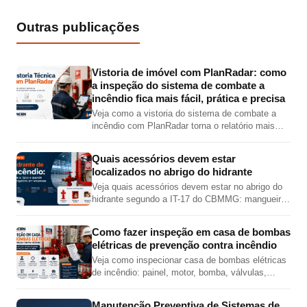
Outras publicações
Vistoria de imóvel com PlanRadar: como
a inspeção do sistema de combate a
incêndio fica mais fácil, prática e precisa
Veja como a vistoria do sistema de combate a
incêndio com PlanRadar torna o relatório mais
completo, preciso e visual, com fotos,
localização em planta, checklist e PDF técnico.
Quais acessórios devem estar
localizados no abrigo do hidrante
Veja quais acessórios devem estar no abrigo do
hidrante segundo a IT-17 do CBMMG: mangueira,
esguicho, chave de mangueira, válvula angular,
adaptador e tampão.
Como fazer inspeção em casa de bombas
elétricas de prevenção contra incêndio
Veja como inspecionar casa de bombas elétricas
de incêndio: painel, motor, bomba, válvulas,
pressões, jockey, alimentação elétrica e teste
automático.
Manutenção Preventiva de Sistemas de