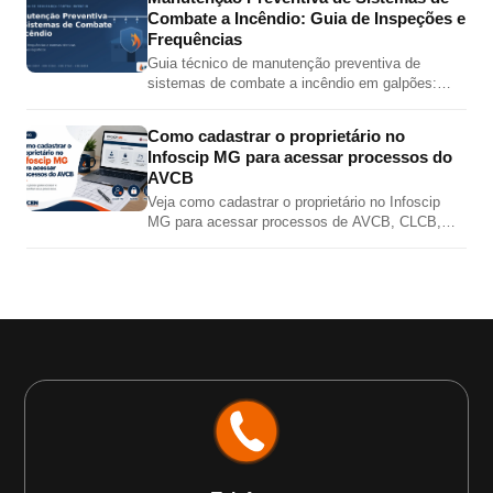
Combate a Incêndio: Guia de Inspeções e
Frequências
Guia técnico de manutenção preventiva de
sistemas de combate a incêndio em galpões:
inspeções de hidrantes, sprinklers, bombas,
extintores e alarme por norma.
Como cadastrar o proprietário no
Infoscip MG para acessar processos do
AVCB
Veja como cadastrar o proprietário no Infoscip
MG para acessar processos de AVCB, CLCB,
vistoria, renovação e regularização junto ao Corpo
de Bombeiros MG.