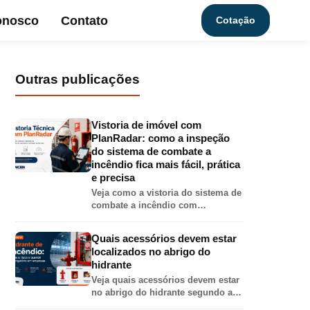
onosco
Contato
Cotação
Outras publicações
Vistoria de imóvel com
PlanRadar: como a inspeção
do sistema de combate a
incêndio fica mais fácil, prática
e precisa
Veja como a vistoria do sistema de
combate a incêndio com
PlanRadar torna o relatório mais
completo, preciso e visual, com
Quais acessórios devem estar
fotos, localização em planta,
localizados no abrigo do
checklist e PDF técnico.
hidrante
Veja quais acessórios devem estar
no abrigo do hidrante segundo a
IT-17 do CBMMG: mangueira,