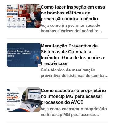
esguicho, chave de mangueira,
Como fazer inspeção em casa
válvula angular, adaptador e
de bombas elétricas de
tampão.
prevenção contra incêndio
Veja como inspecionar casa de
bombas elétricas de incêndio:
painel, motor, bomba, válvulas,
pressões, jockey, alimentação
Manutenção Preventiva de
elétrica e teste automático.
Sistemas de Combate a
Incêndio: Guia de Inspeções e
Frequências
Guia técnico de manutenção
preventiva de sistemas de combate
a incêndio em galpões: inspeções
de hidrantes, sprinklers, bombas,
Como cadastrar o proprietário
extintores e alarme por norma.
no Infoscip MG para acessar
processos do AVCB
Veja como cadastrar o proprietário
no Infoscip MG para acessar
processos de AVCB, CLCB,
vistoria, renovação e regularização
junto ao Corpo de Bombeiros MG.