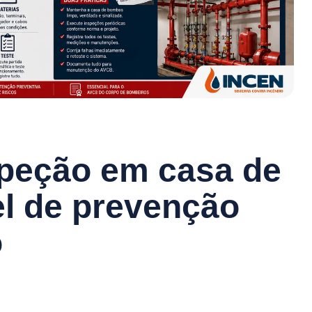
speção em casa de
l de prevenção
o