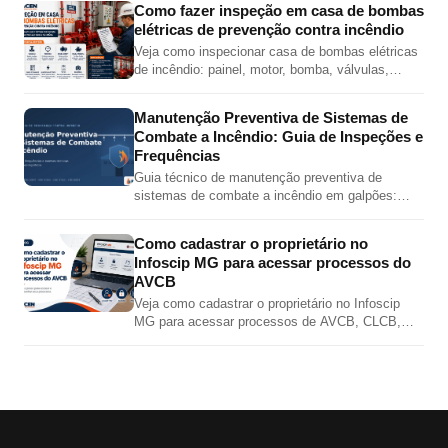
Como fazer inspeção em casa de bombas
elétricas de prevenção contra incêndio
Veja como inspecionar casa de bombas elétricas
de incêndio: painel, motor, bomba, válvulas,
pressões, jockey, alimentação elétrica e teste
automático.
Manutenção Preventiva de Sistemas de
Combate a Incêndio: Guia de Inspeções e
Frequências
Guia técnico de manutenção preventiva de
sistemas de combate a incêndio em galpões:
inspeções de hidrantes, sprinklers, bombas,
extintores e alarme por norma.
Como cadastrar o proprietário no
Infoscip MG para acessar processos do
AVCB
Veja como cadastrar o proprietário no Infoscip
MG para acessar processos de AVCB, CLCB,
vistoria, renovação e regularização junto ao Corpo
de Bombeiros MG.