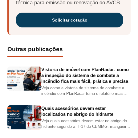
técnica para emissão ou renovação do AVCB.
Solicitar cotação
Outras publicações
Vistoria de imóvel com PlanRadar: como
a inspeção do sistema de combate a
incêndio fica mais fácil, prática e precisa
Veja como a vistoria do sistema de combate a
incêndio com PlanRadar torna o relatório mais
completo, preciso e visual, com fotos,
localização em planta, checklist e PDF técnico.
Quais acessórios devem estar
localizados no abrigo do hidrante
Veja quais acessórios devem estar no abrigo do
hidrante segundo a IT-17 do CBMMG: mangueira,
esguicho, chave de mangueira, válvula angular,
adaptador e tampão.