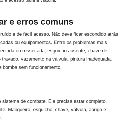
ção e acesso para a viatura.
car e erros comuns
truído e de fácil acesso. Não deve ficar escondido atrás
ancadas ou equipamentos. Entre os problemas mais
vencida ou ressecada, esguicho ausente, chave de
ro travado, vazamento na válvula, pintura inadequada,
l e bomba sem funcionamento.
o sistema de combate. Ele precisa estar completo,
te. Mangueira, esguicho, chave, válvula, abrigo e
.