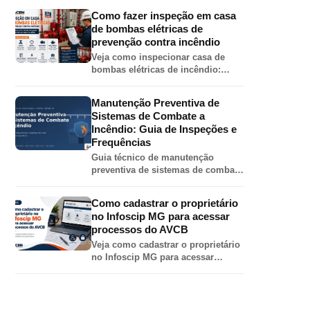
esguicho, chave de mangueira,
Como fazer inspeção em casa
válvula angular, adaptador e
de bombas elétricas de
tampão.
prevenção contra incêndio
Veja como inspecionar casa de
bombas elétricas de incêndio:
painel, motor, bomba, válvulas,
pressões, jockey, alimentação
Manutenção Preventiva de
elétrica e teste automático.
Sistemas de Combate a
Incêndio: Guia de Inspeções e
Frequências
Guia técnico de manutenção
preventiva de sistemas de combate
a incêndio em galpões: inspeções
de hidrantes, sprinklers, bombas,
Como cadastrar o proprietário
extintores e alarme por norma.
no Infoscip MG para acessar
processos do AVCB
Veja como cadastrar o proprietário
no Infoscip MG para acessar
processos de AVCB, CLCB,
vistoria, renovação e regularização
junto ao Corpo de Bombeiros MG.