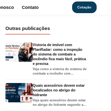
onosco
Contato
Cotação
Outras publicações
Vistoria de imóvel com
PlanRadar: como a inspeção
do sistema de combate a
incêndio fica mais fácil, prática
e precisa
Veja como a vistoria do sistema de
combate a incêndio com
PlanRadar torna o relatório mais
completo, preciso e visual, com
Quais acessórios devem estar
fotos, localização em planta,
localizados no abrigo do
checklist e PDF técnico.
hidrante
Veja quais acessórios devem estar
no abrigo do hidrante segundo a
IT-17 do CBMMG: mangueira,