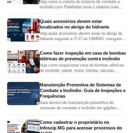
Veja como a vistoria do sistema de combate a
incêndio com PlanRadar torna o relatório mais
completo, preciso e visual, com fotos,
localização em planta, checklist e PDF técnico.
Quais acessórios devem estar
localizados no abrigo do hidrante
Veja quais acessórios devem estar no abrigo do
hidrante segundo a IT-17 do CBMMG: mangueira,
esguicho, chave de mangueira, válvula angular,
adaptador e tampão.
Como fazer inspeção em casa de bombas
elétricas de prevenção contra incêndio
Veja como inspecionar casa de bombas elétricas
de incêndio: painel, motor, bomba, válvulas,
pressões, jockey, alimentação elétrica e teste
automático.
Manutenção Preventiva de Sistemas de
Combate a Incêndio: Guia de Inspeções e
Frequências
Guia técnico de manutenção preventiva de
sistemas de combate a incêndio em galpões:
inspeções de hidrantes, sprinklers, bombas,
extintores e alarme por norma.
Como cadastrar o proprietário no
Infoscip MG para acessar processos do