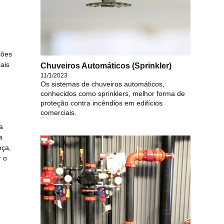
ções
ais
Chuveiros Automáticos (Sprinkler)
11/1/2023
Os sistemas de chuveiros automáticos,
conhecidos como sprinklers, melhor forma de
proteção contra incêndios em edifícios
comerciais.
a
a
nça,
r o