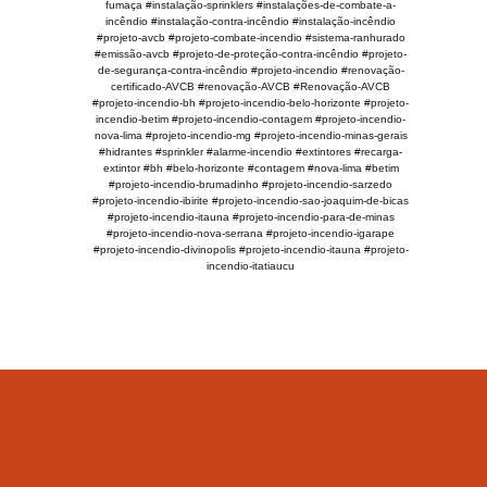
fumaça #instalação-sprinklers #instalações-de-combate-a-
incêndio #instalação-contra-incêndio #instalação-incêndio
#projeto-avcb #projeto-combate-incendio #sistema-ranhurado
#emissão-avcb #projeto-de-proteção-contra-incêndio #projeto-
de-segurança-contra-incêndio #projeto-incendio #renovação-
certificado-AVCB #renovação-AVCB #Renovação-AVCB
#projeto-incendio-bh #projeto-incendio-belo-horizonte #projeto-
incendio-betim #projeto-incendio-contagem #projeto-incendio-
nova-lima #projeto-incendio-mg #projeto-incendio-minas-gerais
#hidrantes #sprinkler #alarme-incendio #extintores #recarga-
extintor #bh #belo-horizonte #contagem #nova-lima #betim
#projeto-incendio-brumadinho #projeto-incendio-sarzedo
#projeto-incendio-ibirite #projeto-incendio-sao-joaquim-de-bicas
#projeto-incendio-itauna #projeto-incendio-para-de-minas
#projeto-incendio-nova-serrana #projeto-incendio-igarape
#projeto-incendio-divinopolis #projeto-incendio-itauna #projeto-
incendio-itatiaucu