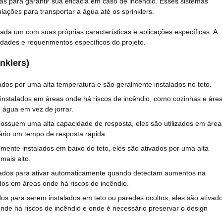
as para garantir sua eficácia em caso de incêndio. Esses sistemas
ções para transportar a água até os sprinklers.
 cada um com suas próprias características e aplicações específicas. A
idades e requerimentos específicos do projeto.
nklers)
ivados por uma alta temperatura e são geralmente instalados no teto.
 instalados em áreas onde há riscos de incêndio, como cozinhas e áre
água em vez de jorrar.
 possuem uma alta capacidade de resposta, eles são utilizados em área
ário um tempo de resposta rápida.
lmente instalados em baixo do teto, eles são ativados por uma alta
mais alto.
jetados para ativar automaticamente quando detectam aumentos na
dos em áreas onde há riscos de incêndio.
ados para serem instalados em teto ou paredes ocultos, eles são ativad
de há riscos de incêndio e onde é necessário preservar o design