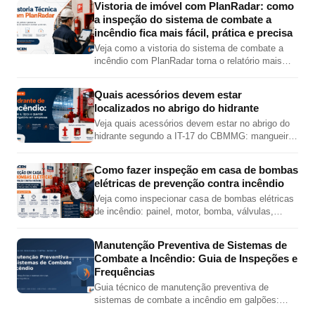
Vistoria de imóvel com PlanRadar: como
a inspeção do sistema de combate a
incêndio fica mais fácil, prática e precisa
Veja como a vistoria do sistema de combate a
incêndio com PlanRadar torna o relatório mais
completo, preciso e visual, com fotos,
localização em planta, checklist e PDF técnico.
Quais acessórios devem estar
localizados no abrigo do hidrante
Veja quais acessórios devem estar no abrigo do
hidrante segundo a IT-17 do CBMMG: mangueira,
esguicho, chave de mangueira, válvula angular,
adaptador e tampão.
Como fazer inspeção em casa de bombas
elétricas de prevenção contra incêndio
Veja como inspecionar casa de bombas elétricas
de incêndio: painel, motor, bomba, válvulas,
pressões, jockey, alimentação elétrica e teste
automático.
Manutenção Preventiva de Sistemas de
Combate a Incêndio: Guia de Inspeções e
Frequências
Guia técnico de manutenção preventiva de
sistemas de combate a incêndio em galpões:
inspeções de hidrantes, sprinklers, bombas,