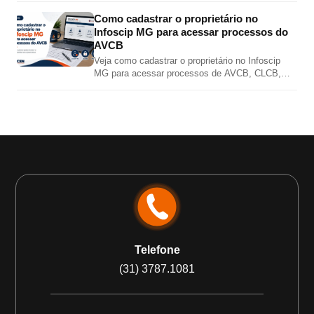
extintores e alarme por norma.
Como cadastrar o proprietário no
Infoscip MG para acessar processos do
AVCB
Veja como cadastrar o proprietário no Infoscip
MG para acessar processos de AVCB, CLCB,
vistoria, renovação e regularização junto ao Corpo
de Bombeiros MG.
Telefone
(31) 3787.1081