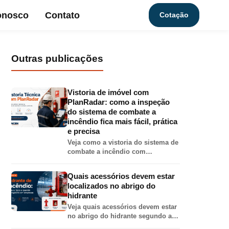
onosco
Contato
Cotação
Outras publicações
Vistoria de imóvel com
PlanRadar: como a inspeção
do sistema de combate a
incêndio fica mais fácil, prática
e precisa
Veja como a vistoria do sistema de
combate a incêndio com
PlanRadar torna o relatório mais
completo, preciso e visual, com
Quais acessórios devem estar
fotos, localização em planta,
localizados no abrigo do
checklist e PDF técnico.
hidrante
Veja quais acessórios devem estar
no abrigo do hidrante segundo a
IT-17 do CBMMG: mangueira,