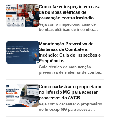
esguicho, chave de mangueira,
Como fazer inspeção em casa
válvula angular, adaptador e
de bombas elétricas de
tampão.
prevenção contra incêndio
Veja como inspecionar casa de
bombas elétricas de incêndio:
painel, motor, bomba, válvulas,
pressões, jockey, alimentação
Manutenção Preventiva de
elétrica e teste automático.
Sistemas de Combate a
Incêndio: Guia de Inspeções e
Frequências
Guia técnico de manutenção
preventiva de sistemas de combate
a incêndio em galpões: inspeções
de hidrantes, sprinklers, bombas,
Como cadastrar o proprietário
extintores e alarme por norma.
no Infoscip MG para acessar
processos do AVCB
Veja como cadastrar o proprietário
no Infoscip MG para acessar
processos de AVCB, CLCB,
vistoria, renovação e regularização
junto ao Corpo de Bombeiros MG.