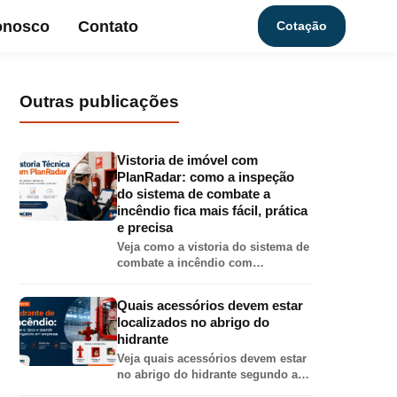
onosco
Contato
Cotação
Outras publicações
Vistoria de imóvel com
PlanRadar: como a inspeção
do sistema de combate a
incêndio fica mais fácil, prática
e precisa
Veja como a vistoria do sistema de
combate a incêndio com
PlanRadar torna o relatório mais
completo, preciso e visual, com
Quais acessórios devem estar
fotos, localização em planta,
localizados no abrigo do
checklist e PDF técnico.
hidrante
Veja quais acessórios devem estar
no abrigo do hidrante segundo a
IT-17 do CBMMG: mangueira,