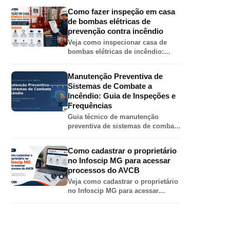
esguicho, chave de mangueira,
Como fazer inspeção em casa
válvula angular, adaptador e
de bombas elétricas de
tampão.
prevenção contra incêndio
Veja como inspecionar casa de
bombas elétricas de incêndio:
painel, motor, bomba, válvulas,
pressões, jockey, alimentação
Manutenção Preventiva de
elétrica e teste automático.
Sistemas de Combate a
Incêndio: Guia de Inspeções e
Frequências
Guia técnico de manutenção
preventiva de sistemas de combate
a incêndio em galpões: inspeções
de hidrantes, sprinklers, bombas,
Como cadastrar o proprietário
extintores e alarme por norma.
no Infoscip MG para acessar
processos do AVCB
Veja como cadastrar o proprietário
no Infoscip MG para acessar
processos de AVCB, CLCB,
vistoria, renovação e regularização
junto ao Corpo de Bombeiros MG.