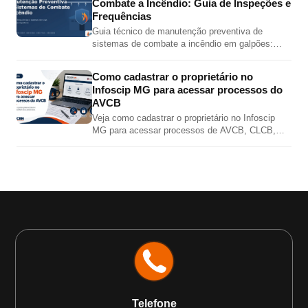
Combate a Incêndio: Guia de Inspeções e
Frequências
Guia técnico de manutenção preventiva de
sistemas de combate a incêndio em galpões:
inspeções de hidrantes, sprinklers, bombas,
extintores e alarme por norma.
Como cadastrar o proprietário no
Infoscip MG para acessar processos do
AVCB
Veja como cadastrar o proprietário no Infoscip
MG para acessar processos de AVCB, CLCB,
vistoria, renovação e regularização junto ao Corpo
de Bombeiros MG.
Telefone