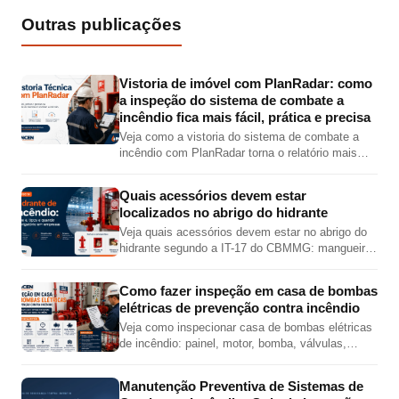
Outras publicações
Vistoria de imóvel com PlanRadar: como
a inspeção do sistema de combate a
incêndio fica mais fácil, prática e precisa
Veja como a vistoria do sistema de combate a
incêndio com PlanRadar torna o relatório mais
completo, preciso e visual, com fotos,
localização em planta, checklist e PDF técnico.
Quais acessórios devem estar
localizados no abrigo do hidrante
Veja quais acessórios devem estar no abrigo do
hidrante segundo a IT-17 do CBMMG: mangueira,
esguicho, chave de mangueira, válvula angular,
adaptador e tampão.
Como fazer inspeção em casa de bombas
elétricas de prevenção contra incêndio
Veja como inspecionar casa de bombas elétricas
de incêndio: painel, motor, bomba, válvulas,
pressões, jockey, alimentação elétrica e teste
automático.
Manutenção Preventiva de Sistemas de