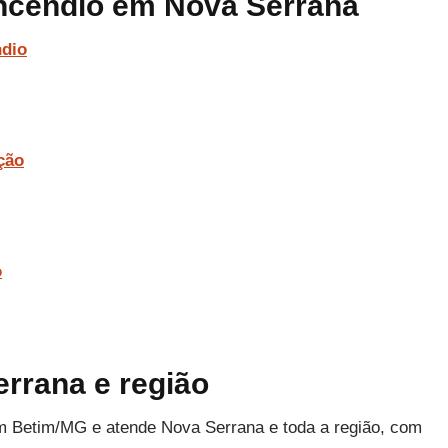
incêndio em Nova Serrana
ndio
ção
o
rrana e região
m Betim/MG e atende Nova Serrana e toda a região, com