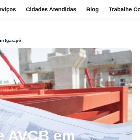
rviços
Cidades Atendidas
Blog
Trabalhe C
m Igarapé
e AVCB em