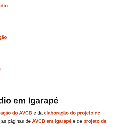
ndio
ção
o
dio em Igarapé
zação do AVCB
e da
elaboração do projeto de
 as páginas de
AVCB em Igarapé
e de
projeto de