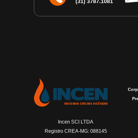
(31) 3787.1081
Corp
Pr
Incen SCI LTDA
Registro CREA-MG: 088145