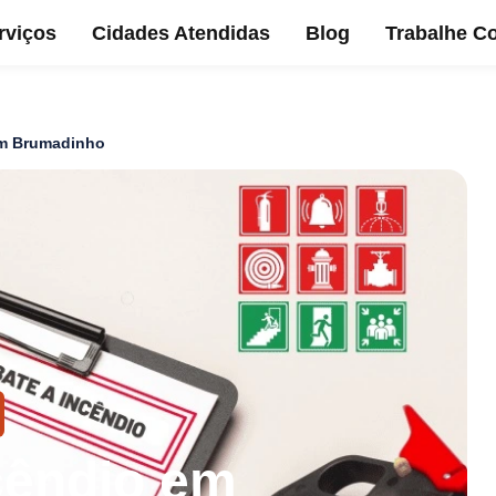
rviços
Cidades Atendidas
Blog
Trabalhe C
em Brumadinho
cêndio em