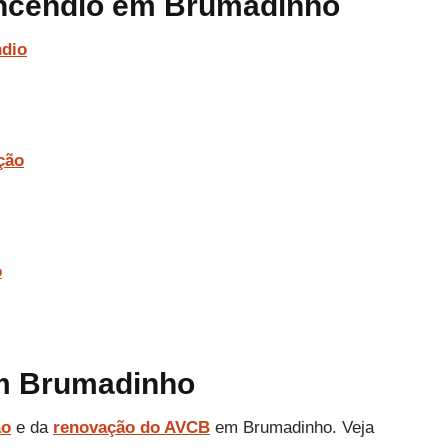
incêndio em Brumadinho
ndio
ção
o
em Brumadinho
ão
e da
renovação do AVCB
em Brumadinho. Veja