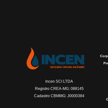
Corp
Pr
Incen SCI LTDA
Registro CREA-MG: 088145
Cadastro CBMMG: J0000384
G