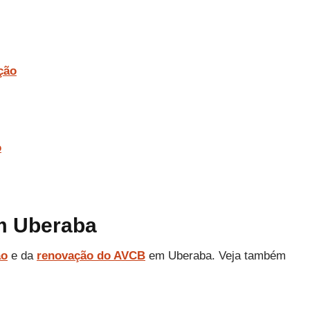
ção
o
m Uberaba
ão
e da
renovação do AVCB
em Uberaba. Veja também