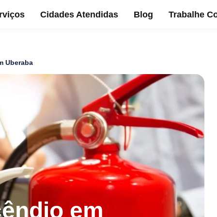
rviços
Cidades Atendidas
Blog
Trabalhe C
em Uberaba
cêndio em