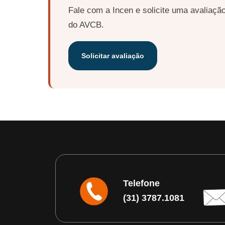
Fale com a Incen e solicite uma avaliação
do AVCB.
Solicitar avaliação
Telefone
(31) 3787.1081