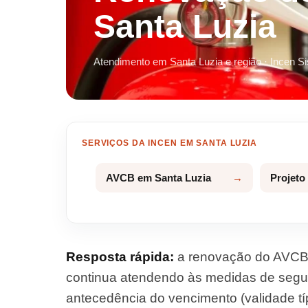
Santa Luzia
Atendimento em Santa Luzia e região · Incen S
SERVIÇOS DA INCEN EM SANTA LUZIA
AVCB em Santa Luzia
Projeto
Resposta rápida:
a renovação do AVCB 
continua atendendo às medidas de segur
antecedência do vencimento (validade típi