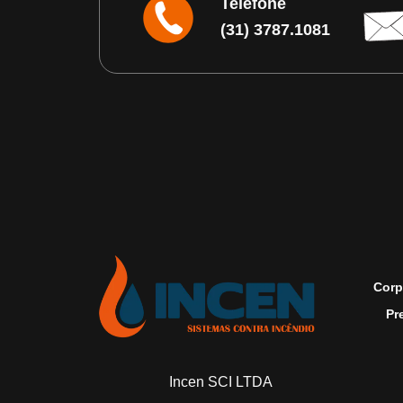
Telefone
(31) 3787.1081
Corp
Pr
Incen SCI LTDA