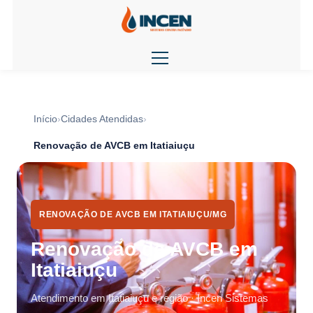
Início
Cidades Atendidas
Renovação de AVCB em Itatiaiuçu
RENOVAÇÃO DE AVCB EM ITATIAIUÇU/MG
Renovação de AVCB em
Itatiaiuçu
Atendimento em Itatiaiuçu e região · Incen Sistemas