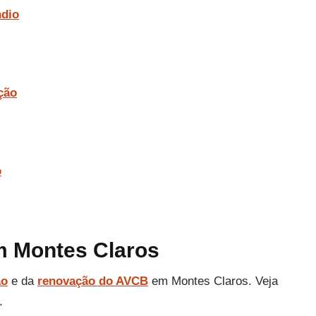
ndio
ção
o
m Montes Claros
ão
e da
renovação do AVCB
em Montes Claros. Veja
.