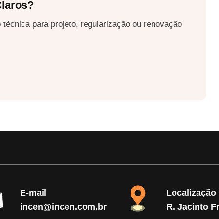
laros?
 técnica para projeto, regularização ou renovação
E-mail
Localização
incen@incen.com.br
R. Jacinto F