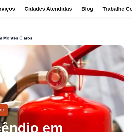
rviços
Cidades Atendidas
Blog
Trabalhe C
em Montes Claros
MG
cêndio em