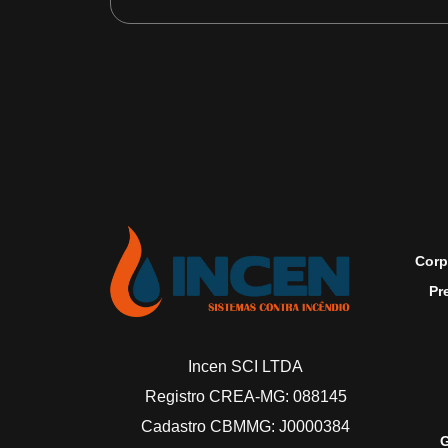
Corp
Pr
Incen SCI LTDA
Registro CREA-MG: 088145
Cadastro CBMMG: J0000384
G